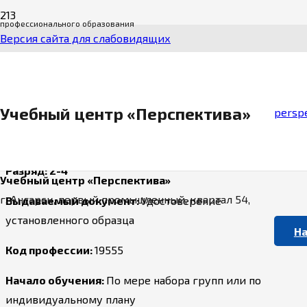
профессионального образования
Чистильщик
Версия сайта для слабовидящих
Стоимость обучения:
Первичное обучение: 8000 руб.
Повышение разряда: 4000 руб.
Учебный центр «Перспектива»
perspe
Срок обучения:
160 / 80 часов
Разряд: 2-4
Учебный центр «Перспектива»
г. Ангарск, первый промышленный, квартал 54,
Выдаваемый документ:
Удостоверение
установленного образца
На
Код профессии:
19555
Начало обучения:
По мере набора групп или по
индивидуальному плану