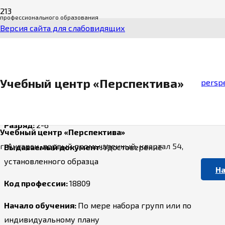
профессионального образования
Станочник широкого профиля
Версия сайта для слабовидящих
Стоимость обучения:
Первичное обучение: 8000 руб.
Повышение разряда: 4000 руб.
Учебный центр «Перспектива»
perspe
Срок обучения:
160 / 80 часов
Разряд:
2-6
Учебный центр «Перспектива»
г. Ангарск, первый промышленный, квартал 54,
Выдаваемый документ:
Удостоверение
установленного образца
На
Код профессии:
18809
Начало обучения:
По мере набора групп или по
индивидуальному плану