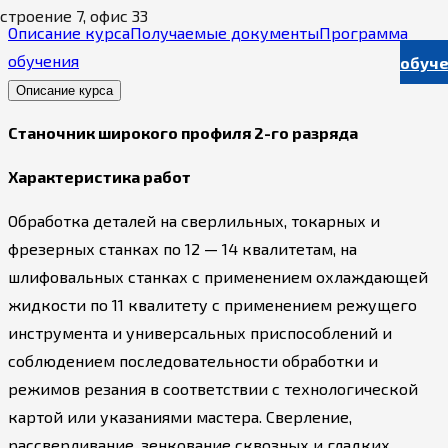
строение 7, офис 33
Описание курса
Получаемые документы
Программа
обучения
обуч
Описание курса
Станочник широкого профиля 2-го разряда
Характеристика работ
Обработка деталей на сверлильных, токарных и
фрезерных станках по 12 — 14 квалитетам, на
шлифовальных станках с применением охлаждающей
жидкости по 11 квалитету с применением режущего
инструмента и универсальных приспособлений и
соблюдением последовательности обработки и
режимов резания в соответствии с технологической
картой или указаниями мастера. Сверление,
рассверливание, зенкование сквозных и гладких